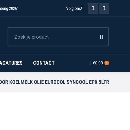
mburg 2026”
Volg ons!
Facebook
Instagram
page
page
opens
opens
in
in
new
new
ACATURES
CONTACT
€
0.00
0
window
window
OOR KOELMELK OLIE EUROCOL SYNCOOL EPX 5LTR