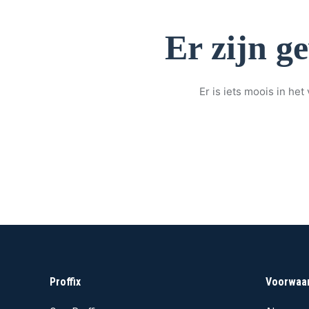
Er zijn g
Er is iets moois in h
Proffix
Voorwaa