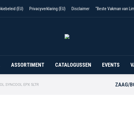
kiebeleid (EU)
Privacyverklaring (EU)
Disclaimer
“Beste Vakman van Li
R
ASSORTIMENT
CATALOGUSSEN
EVENTS
V
ZAAG/B
OL SYNCOOL EPX 5LTR