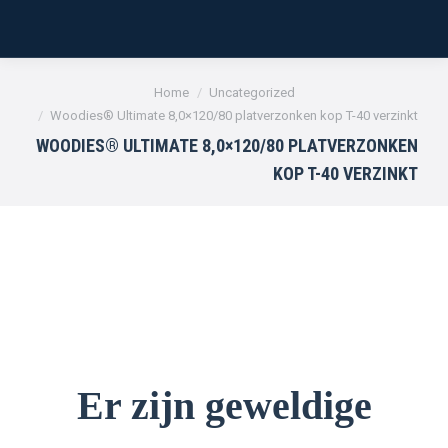
Je bent hier:
Home
Uncategorized
Woodies® Ultimate 8,0×120/80 platverzonken kop T-40 verzinkt
WOODIES® ULTIMATE 8,0×120/80 PLATVERZONKEN
KOP T-40 VERZINKT
Er zijn geweldige