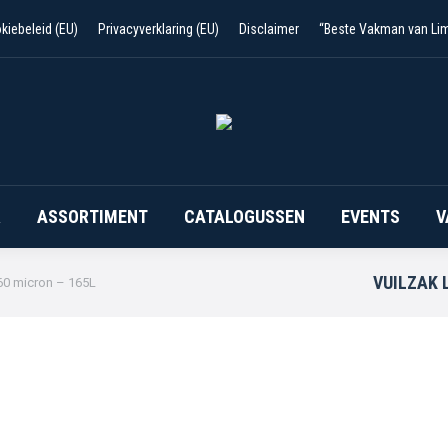
kiebeleid (EU)
Privacyverklaring (EU)
Disclaimer
“Beste Vakman van Li
R
ASSORTIMENT
CATALOGUSSEN
EVENTS
V
VUILZAK 
T60 micron – 165L