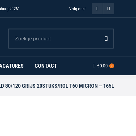
mburg 2026”
Volg ons!
Facebook
Instagram
page
page
opens
opens
in
in
new
new
ACATURES
CONTACT
€
0.00
0
window
window
LD 80/120 GRIJS 20STUKS/ROL T60 MICRON – 165L