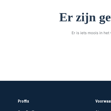
Er zijn g
Er is iets moois in h
Proffix
Voorwaa