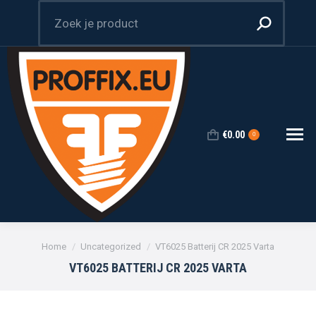
Zoeken:
€
0.00
0
Je bent hier:
Home
Uncategorized
VT6025 Batterij CR 2025 Varta
VT6025 BATTERIJ CR 2025 VARTA