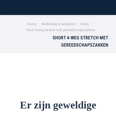
Je bent hier:
Home
Werkkledij & veiligheid
Kledij
Short 4-weg stretch met gereedschapszakken
SHORT 4-WEG STRETCH MET
GEREEDSCHAPSZAKKEN
Er zijn geweldige