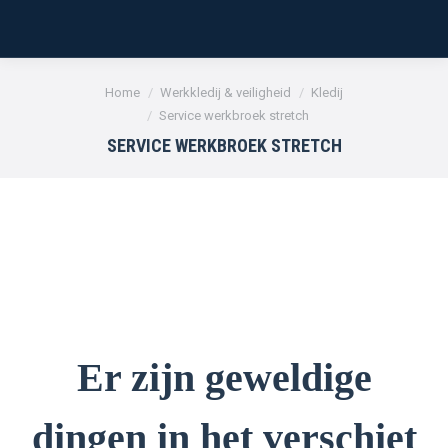
Je bent hier:
Home
Werkkledij & veiligheid
Kledij
Service werkbroek stretch
SERVICE WERKBROEK STRETCH
Er zijn geweldige
dingen in het verschiet