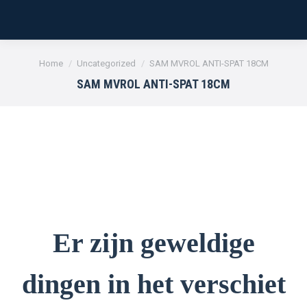
Je bent hier:
Home
Uncategorized
SAM MVROL ANTI-SPAT 18CM
SAM MVROL ANTI-SPAT 18CM
Er zijn geweldige
dingen in het verschiet