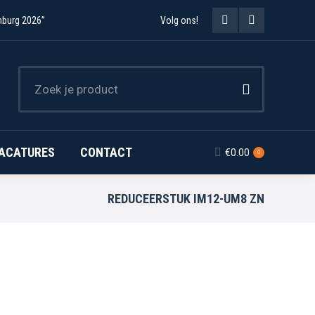
mburg 2026”
Volg ons!
Facebook
Instagram
page
page
opens
opens
in
in
new
new
ACATURES
CONTACT
€
0.00
0
window
window
REDUCEERSTUK IM12-UM8 ZN