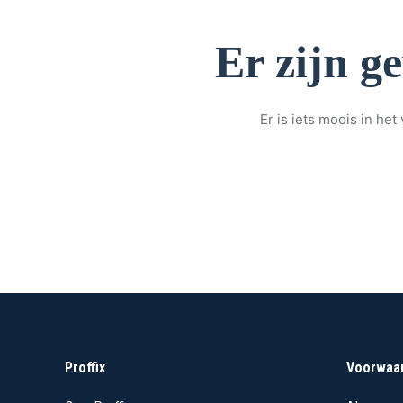
Er zijn g
Er is iets moois in h
Proffix
Voorwaa