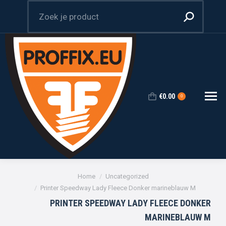
Zoeken:
€
0.00
0
Je bent hier:
Home
Uncategorized
Printer Speedway Lady Fleece Donker marineblauw M
PRINTER SPEEDWAY LADY FLEECE DONKER
MARINEBLAUW M