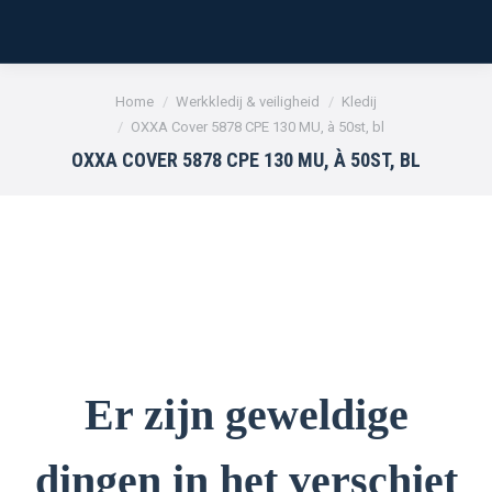
Je bent hier:
Home
Werkkledij & veiligheid
Kledij
OXXA Cover 5878 CPE 130 MU, à 50st, bl
OXXA COVER 5878 CPE 130 MU, À 50ST, BL
Er zijn geweldige
dingen in het verschiet