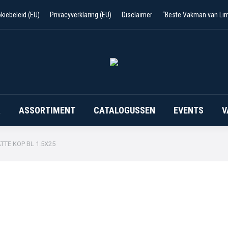
FOLDERS
VERHUUR
ASSORTIMENT
CATALOG
kiebeleid (EU)
Privacyverklaring (EU)
Disclaimer
“Beste Vakman van Li
R
ASSORTIMENT
CATALOGUSSEN
EVENTS
V
TTE KOP BL 1.5X25