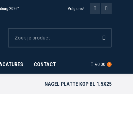
USSEN
EVENTS
VACATURES
mburg 2026”
Volg ons!
Facebook
Instagram
€
0.00
0
page
page
CONTACT
opens
opens
in
in
new
new
ACATURES
CONTACT
€
0.00
0
window
window
NAGEL PLATTE KOP BL 1.5X25