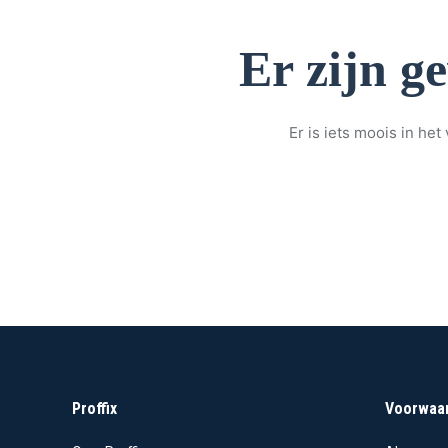
Er zijn g
Er is iets moois in h
Proffix
Voorwaa