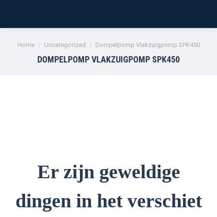
Je bent hier:
Home
Uncategorized
Dompelpomp Vlakzuigpomp SPK450
DOMPELPOMP VLAKZUIGPOMP SPK450
Er zijn geweldige
dingen in het verschiet