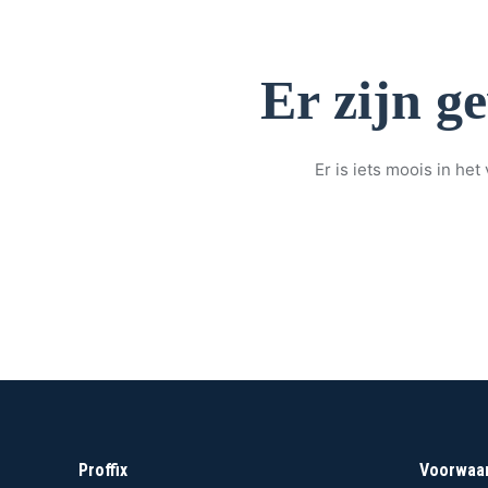
Er zijn g
Er is iets moois in h
Proffix
Voorwaa