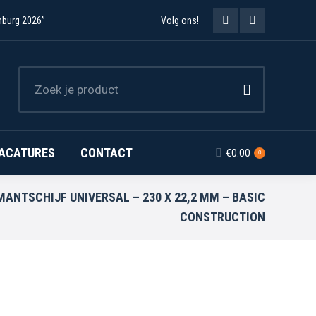
mburg 2026”
Volg ons!
Facebook
Instagram
page
page
opens
opens
in
in
new
new
ACATURES
CONTACT
€
0.00
0
window
window
MANTSCHIJF UNIVERSAL – 230 X 22,2 MM – BASIC
CONSTRUCTION