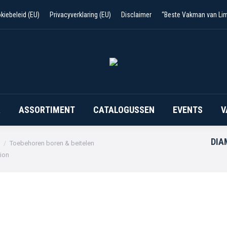
kiebeleid (EU)
Privacyverklaring (EU)
Disclaimer
“Beste Vakman van Li
R
ASSORTIMENT
CATALOGUSSEN
EVENTS
V
DIA
Toebehoren boren & beitelen
ion