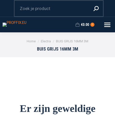
Zoeken:
€
0.00
0
Je bent hier:
Home
Electra
BUIS GRIJS 16MM 3M
BUIS GRIJS 16MM 3M
Er zijn geweldige