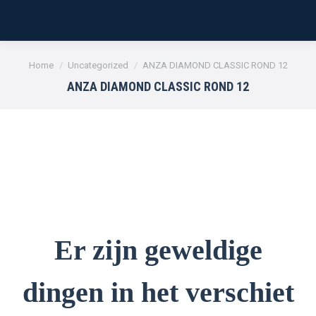
Je bent hier:
Home
Uncategorized
ANZA DIAMOND CLASSIC ROND 12
ANZA DIAMOND CLASSIC ROND 12
Er zijn geweldige
dingen in het verschiet