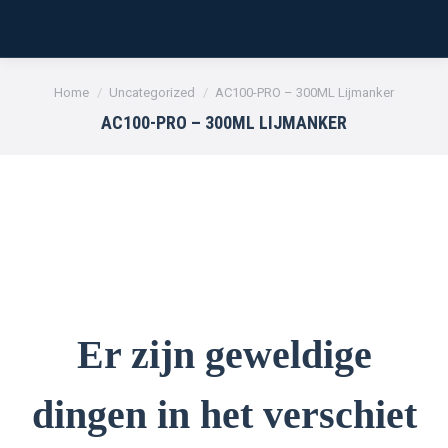
Je bent hier:
Home
Uncategorized
AC100-PRO – 300ML Lijmanker
AC100-PRO – 300ML LIJMANKER
Er zijn geweldige
dingen in het verschiet