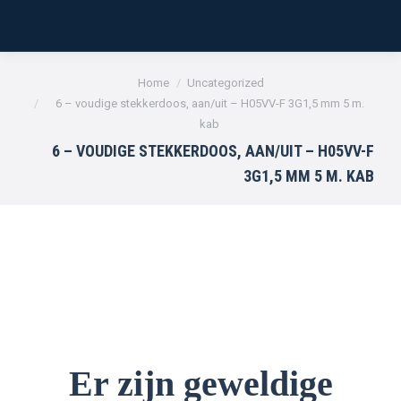
Je bent hier:
Home
Uncategorized
6 – voudige stekkerdoos, aan/uit – H05VV-F 3G1,5 mm 5 m.
kab
6 – VOUDIGE STEKKERDOOS, AAN/UIT – H05VV-F
3G1,5 MM 5 M. KAB
Er zijn geweldige