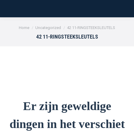
Je bent hier:
Home
Uncategorized
42 11-RINGSTEEKSLEUTELS
42 11-RINGSTEEKSLEUTELS
Er zijn geweldige
dingen in het verschiet