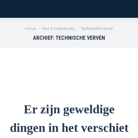
Je bent hier:
Home
Verf & toebehoren
Technische verven
ARCHIEF:
TECHNISCHE VERVEN
Er zijn geweldige
dingen in het verschiet