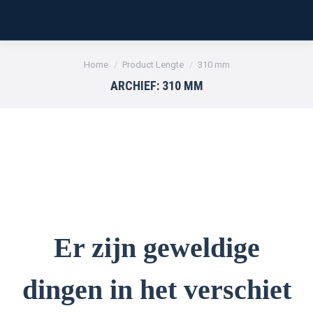
Je bent hier:
Home
Product Lengte
310 mm
ARCHIEF:
310 MM
Er zijn geweldige
dingen in het verschiet