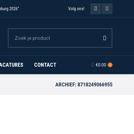
mburg 2026”
Volg ons!
Facebook
Instagram
page
page
opens
opens
in
in
new
new
ACATURES
CONTACT
€
0.00
0
window
window
ARCHIEF:
8718249066955