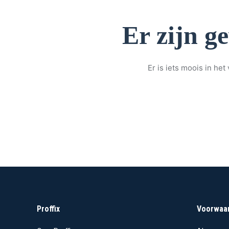
Er zijn g
Er is iets moois in h
Proffix
Voorwaa