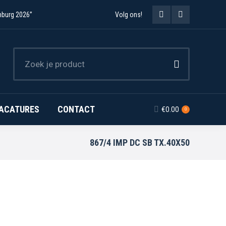
mburg 2026”
Volg ons!
Facebook
Instagram
page
page
opens
opens
in
in
new
new
ACATURES
CONTACT
€
0.00
0
window
window
867/4 IMP DC SB TX.40X50