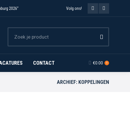
mburg 2026”
Volg ons!
Facebook
Instagram
page
page
opens
opens
in
in
new
new
ACATURES
CONTACT
€
0.00
0
window
window
ARCHIEF:
KOPPELINGEN