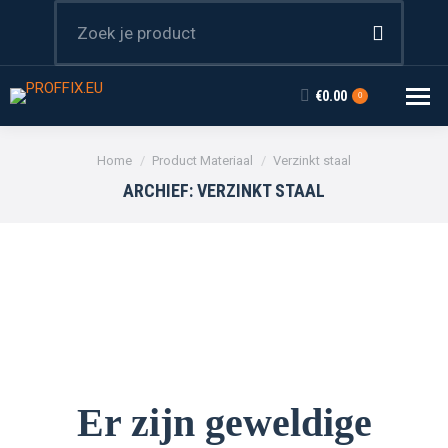
Zoeken:
€
0.00
0
Je bent hier:
Home
Product Materiaal
Verzinkt staal
ARCHIEF:
VERZINKT STAAL
Er zijn geweldige