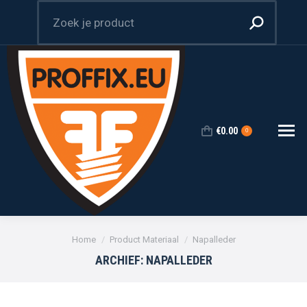
Zoeken:
€
0.00
0
Je bent hier:
Home
Product Materiaal
Napalleder
ARCHIEF:
NAPALLEDER