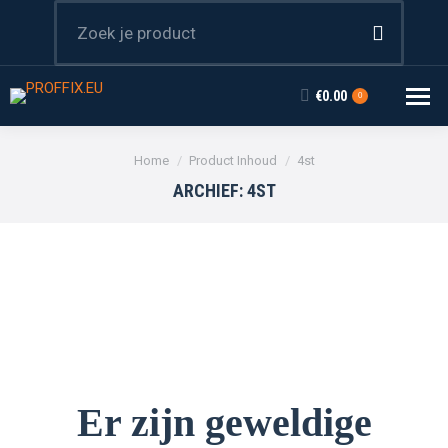
Zoeken:
€
0.00
0
Je bent hier:
Home
Product Inhoud
4st
ARCHIEF:
4ST
Er zijn geweldige