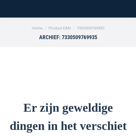
Je bent hier:
Home
Product EAN
7330509769935
ARCHIEF:
7330509769935
Er zijn geweldige
dingen in het verschiet