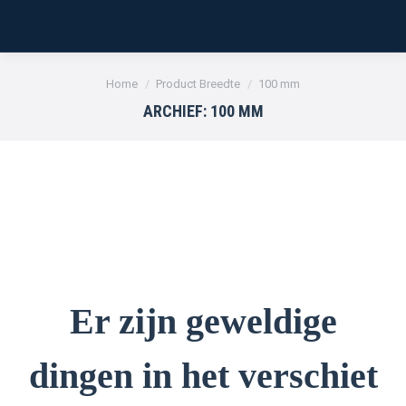
Je bent hier:
Home
Product Breedte
100 mm
ARCHIEF:
100 MM
Er zijn geweldige
dingen in het verschiet