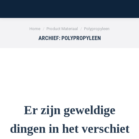
Je bent hier:
Home
Product Materiaal
Polypropyleen
ARCHIEF:
POLYPROPYLEEN
Er zijn geweldige
dingen in het verschiet