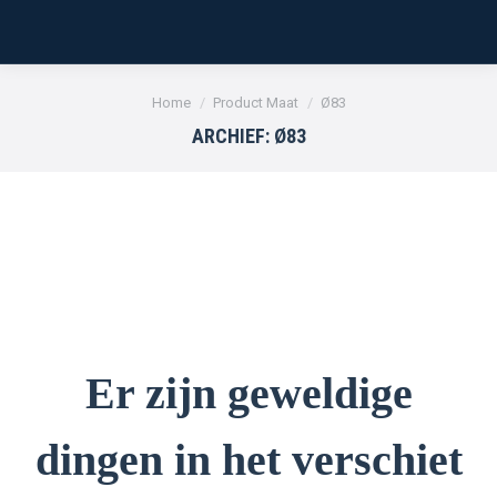
Je bent hier:
Home
Product Maat
Ø83
ARCHIEF:
Ø83
Er zijn geweldige
dingen in het verschiet