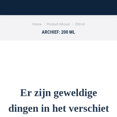
Je bent hier:
Home
Product Inhoud
200 ml
ARCHIEF:
200 ML
Er zijn geweldige
dingen in het verschiet