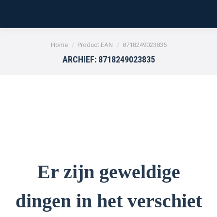
Je bent hier:
Home
Product EAN
8718249023835
ARCHIEF:
8718249023835
Er zijn geweldige
dingen in het verschiet