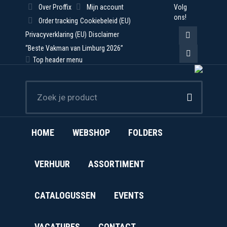
Volg
Over Proffix
Mijn account
ons!
Order tracking
Cookiebeleid (EU)
Privacyverklaring (EU)
Disclaimer
Facebook
“Beste Vakman van Limburg 2026”
Top header menu
page
Instagram
opens
page
in
opens
new
in
HOME
WEBSHOP
FOLDERS
window
new
window
VERHUUR
ASSORTIMENT
CATALOGUSSEN
EVENTS
VACATURES
CONTACT